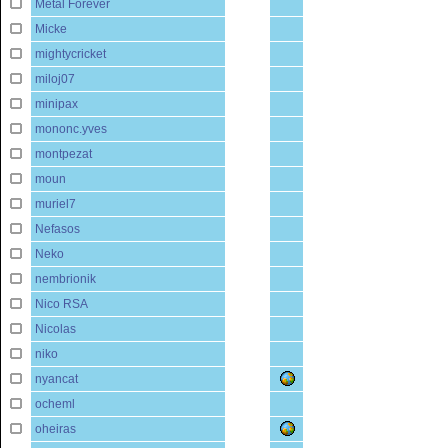
Metal Forever
Micke
mightycricket
miloj07
minipax
mononc.yves
montpezat
moun
muriel7
Nefasos
Neko
nembrionik
Nico RSA
Nicolas
niko
nyancat
ocheml
oheiras