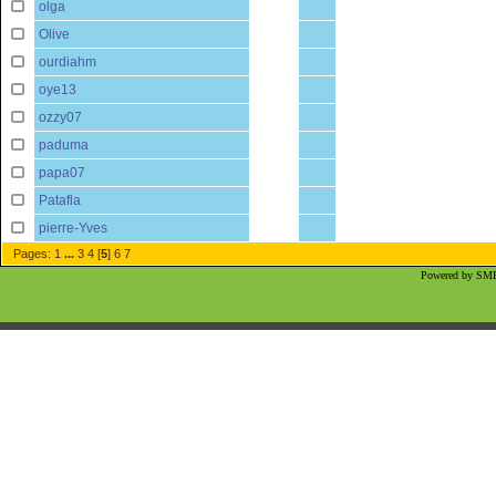
olga
Olive
ourdiahm
oye13
ozzy07
paduma
papa07
Patafla
pierre-Yves
Pages:
1
...
3
4
[
5
]
6
7
Powered by SMF