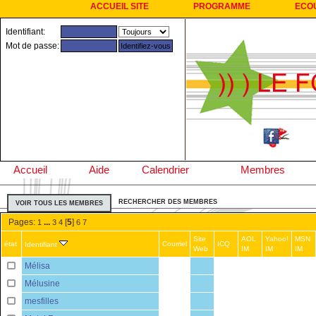
ACCUEIL SITE
PROGRAMME
ECO
Identifiant:
Mot de passe:
Accueil
Aide
Calendrier
Membres
RECHERCHER DES MEMBRES
VOIR TOUS LES MEMBRES
Pages:
...
[
5
]
1
3
4
6
7
Site
AOL
Yahoo!
MSN
état
Courriel
ICQ
Identifiant
Web
IM
IM
IM
Mélisa
Mélusine
mesfilles