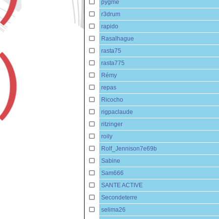
pygme
r3drum
rapido
Rasalhague
rasta75
rasta775
Rémy
repas
Ricocho
rigpaclaude
ritzinger
roily
Rolf_Jennison7e69b
Sabine
Sam666
SANTE ACTIVE
Secondeterre
selima26