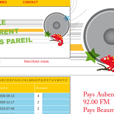
IRES
CONTACT
s
Inscrivez-vous
A
B
C
D
E
F
G
H
I
J
K
L
M
N
O
P
Q
R
S
T
U
V
W
X
Y
Z
nscrit le
Messages
008-08-13
4
009-12-17
2
015-07-06
2