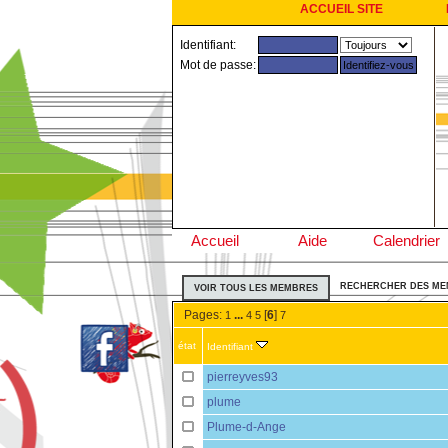
ACCUEIL SITE
Identifiant:
Mot de passe:
Accueil
Aide
Calendrier
RECHERCHER DES M
VOIR TOUS LES MEMBRES
Pages:
...
[
6
]
1
4
5
7
état
Identifiant
pierreyves93
plume
Plume-d-Ange