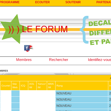
PROGRAMME
ECOUTER
SOUTENIR
PARTENA
Membres
Rechercher
Identifiez-vou
EMBRES
Site
AOL
Yahoo!
MSN
Courriel
ICQ
Rang
I
Web
IM
IM
IM
NOUVEAU
2
NOUVEAU
2
NOUVEAU
2