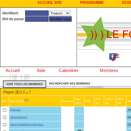
ACCUEIL SITE
PROGRAMME
ECO
Identifiant:
Mot de passe:
Accueil
Aide
Calendrier
Membres
RECHERCHER DES MEMBRES
VOIR TOUS LES MEMBRES
Pages: [
1
]
...
2
3
7
Site
AOL
Yahoo!
MSN
état
Courriel
ICQ
R
Identifiant
Web
IM
IM
IM
Adrian
A
alainbibou
N
alecoutedesontemps
D