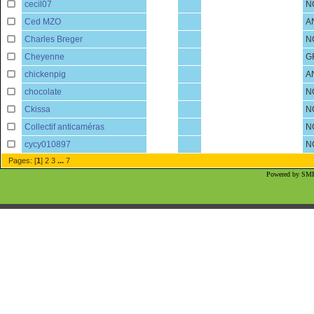
cecil07
N
Ced MZO
A
Charles Breger
N
Cheyenne
G
chickenpig
A
chocolate
N
Ckissa
N
Collectif anticaméras
N
cycy010897
N
Pages: [
1
]
2
3
...
7
Powered by SMF