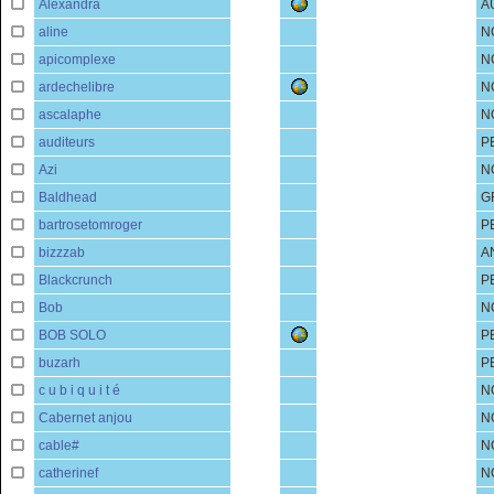
Alexandra
A
aline
N
apicomplexe
N
ardechelibre
N
ascalaphe
N
auditeurs
P
Azi
N
Baldhead
G
bartrosetomroger
P
bizzzab
A
Blackcrunch
P
Bob
N
BOB SOLO
P
buzarh
P
c u b i q u i t é
N
Cabernet anjou
N
cable#
N
catherinef
N