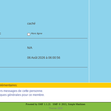
caché
:
Hors ligne
N/A
06 Août 2026 à 06:00:56
lémentaires:
iers messages de cette personne.
stiques générales pour ce membre.
Powered by SMF 1.1.21
|
SMF © 2013, Simple Machines
Theme
ZED