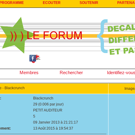
PROGRAMME
ECOUTER
SOUTENIR
PARTENA
Membres
Rechercher
Identifiez-vou
- Blackcrunch
Image/
:
Blackcrunch
29 (0.006 par jour)
PETIT AUDITEUR
5
09 Janvier 2013 à 21:21:17
rement:
13 Août 2015 à 19:54:37