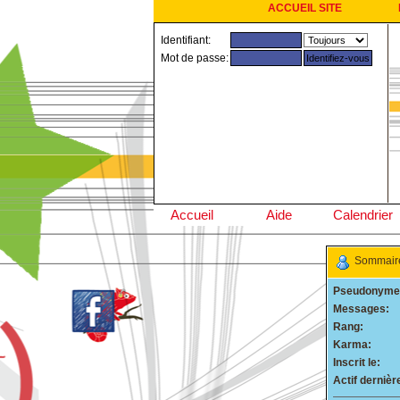
ACCUEIL SITE
Identifiant:
Mot de passe:
Accueil
Aide
Calendrier
Sommaire 
Pseudonyme
Messages:
Rang:
Karma:
Inscrit le:
Actif derniè