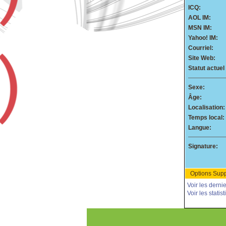
ICQ:
AOL IM:
MSN IM:
Yahoo! IM:
Courriel:
Site Web:
Statut actuel 
Sexe:
Âge:
Localisation:
Temps local:
Langue:
Signature:
Options Supp
Voir les dern
Voir les stati