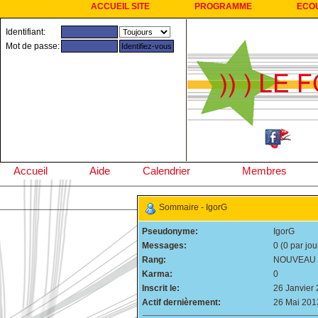
ACCUEIL SITE
PROGRAMME
ECO
Identifiant:
Mot de passe:
Accueil
Aide
Calendrier
Membres
Sommaire - IgorG
Pseudonyme:
IgorG
Messages:
0 (0 par jou
Rang:
NOUVEAU
Karma:
0
Inscrit le:
26 Janvier
Actif dernièrement:
26 Mai 201