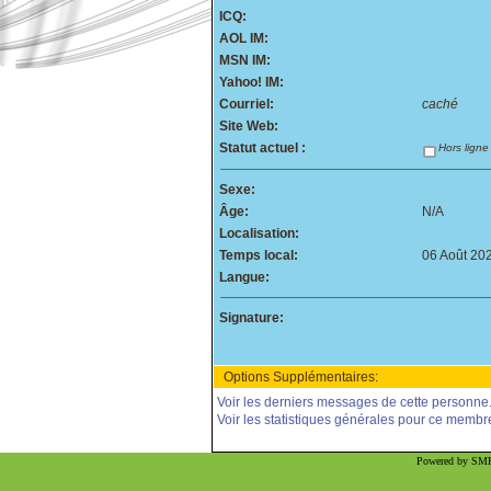
ICQ:
AOL IM:
MSN IM:
Yahoo! IM:
Courriel:
caché
Site Web:
Statut actuel :
Hors ligne
Sexe:
Âge:
N/A
Localisation:
Temps local:
06 Août 20
Langue:
Signature:
Options Supplémentaires:
Voir les derniers messages de cette personne
Voir les statistiques générales pour ce membr
Powered by SMF