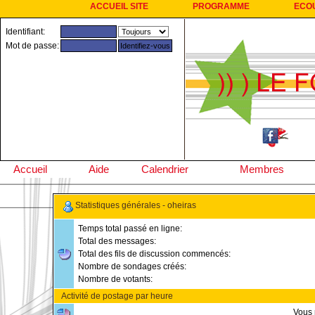
ACCUEIL SITE
PROGRAMME
ECO
Identifiant:
Mot de passe:
Accueil
Aide
Calendrier
Membres
Statistiques générales - oheiras
Temps total passé en ligne:
Total des messages:
Total des fils de discussion commencés:
Nombre de sondages créés:
Nombre de votants:
Activité de postage par heure
Vous 