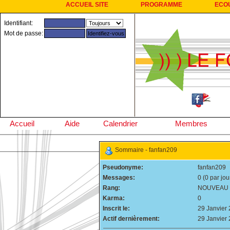
ACCUEIL SITE
PROGRAMME
ECO
Identifiant:
Mot de passe:
Accueil
Aide
Calendrier
Membres
Sommaire - fanfan209
Pseudonyme:
fanfan209
Messages:
0 (0 par jou
Rang:
NOUVEAU
Karma:
0
Inscrit le:
29 Janvier
Actif dernièrement:
29 Janvier