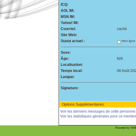
ICQ:
AOL IM:
MSN IM:
Yahoo! IM:
Courriel:
caché
Site Web:
Statut actuel :
Hors ligne
Sexe:
Âge:
N/A
Localisation:
Temps local:
06 Août 20
Langue:
Signature:
Options Supplémentaires:
Voir les derniers messages de cette personne
Voir les statistiques générales pour ce membr
Powered by SMF