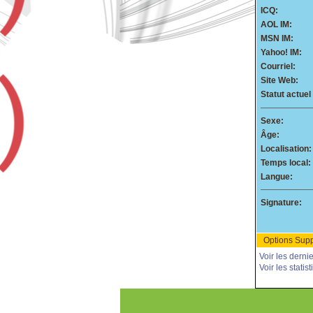
ICQ:
AOL IM:
MSN IM:
Yahoo! IM:
Courriel:
Site Web:
Statut actuel 
Sexe:
Âge:
Localisation:
Temps local:
Langue:
Signature:
Options Supp
Voir les dern
Voir les stati