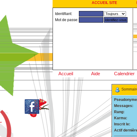
ACCUEIL SITE
Identifiant:
Mot de passe:
Accueil
Aide
Calendrier
Sommaire 
Pseudonyme
Messages:
Rang:
Karma:
Inscrit le:
Actif derniè