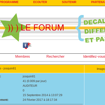
PROGRAMME
ECOUTER
SOUTENIR
PARTENA
Membres
Rechercher
Identifiez-vou
- josquin81
Image/
:
josquin81
41 (0.009 par jour)
AUDITEUR
0
15 Septembre 2014 à 13:07:29
rement:
24 Février 2017 à 18:17:34