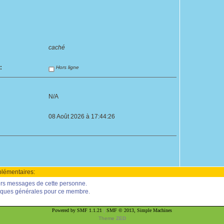
caché
:
Hors ligne
N/A
08 Août 2026 à 17:44:26
lémentaires:
iers messages de cette personne.
stiques générales pour ce membre.
Powered by SMF 1.1.21
|
SMF © 2013, Simple Machines
Theme
ZED