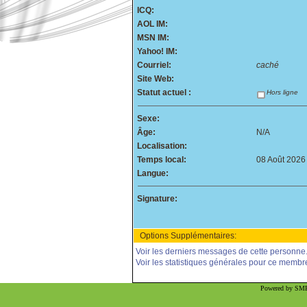
ICQ:
AOL IM:
MSN IM:
Yahoo! IM:
Courriel:
caché
Site Web:
Statut actuel :
Hors ligne
Sexe:
Âge:
N/A
Localisation:
Temps local:
08 Août 2026
Langue:
Signature:
Options Supplémentaires:
Voir les derniers messages de cette personne
Voir les statistiques générales pour ce membr
Powered by SMF