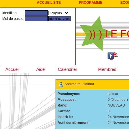
ACCUEIL SITE
PROGRAMME
ECO
Identifiant:
Mot de passe:
Accueil
Aide
Calendrier
Membres
Sommaire - tialmar
Pseudonyme:
tialmar
Messages:
0 (0 par jour)
Rang:
NOUVEAU
Karma:
0
Inscrit le:
24 Novembre
Actif dernièrement:
24 Novembre