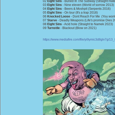
02
Eight Sins
- Buried In The Subway (Straight Hat
03
Eight Sins
- Nine eleven (World of sorrow 2013)
04
Eight Sins
- Beers & Moshpit (Serpents 2016)
05
Eight Sins
- On tour (It's a trap 2018)
06
Knocked Loose
- Dont Reach For Me (You wont 
07
Starve
- Deadly Weapons (Life's promise Dies 2
08
Eight Sins
- Acid hole (Straight to Namek 2023)
09
Turnstile
- Blackout (Blow on 2021)
https://www.mediafire.com/file/yi9ymic3d8glv7g/1