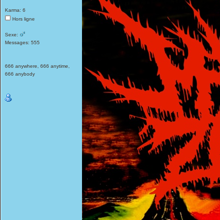
Karma: 6
Hors ligne
Sexe:
Messages: 555
666 anywhere, 666 anytime,
666 anybody