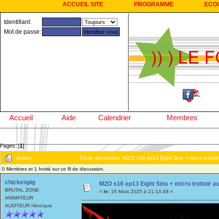
ACCUEIL SITE
PROGRAMME
ECO
Identifiant:
Mot de passe:
Accueil
Aide
Calendrier
Membres
Pages: [
1
]
Auteur
Fil de discussion: MZO s16 ep13 Eight Sins + micro trotto
0 Membres et 1 Invité sur ce fil de discussion.
chickenpig
MZO s16 ep13 Eight Sins + micro trottoir 
BRUTAL ZONE
«
le:
16 Mars 2025 à 21:14:48 »
ANIMATEUR
AUDITEUR Héroïque