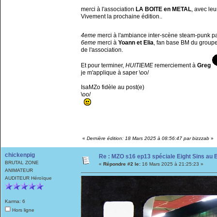
merci à l'association
LA BOITE en METAL
, avec le
Vivement la prochaine édition..
4eme
merci à l'ambiance inter-scène steam-punk p
6eme
merci à
Yoann et Elia
, fan base BM du group
de l'association.
Et pour terminer,
HUITIEME
remerciement à
Greg
je m'applique à saper \oo/
IsaMZo fidèle au post(e)
\oo/
«
Dernière édition: 18 Mars 2025 à 08:56:47 par bizzzab
»
chickenpig
Re : MZO s16 ep13 spéciale Eight Sins au
BRUTAL ZONE
«
Répondre #2 le:
16 Mars 2025 à 21:25:23 »
ANIMATEUR
AUDITEUR Héroïque
Karma: 6
Hors ligne