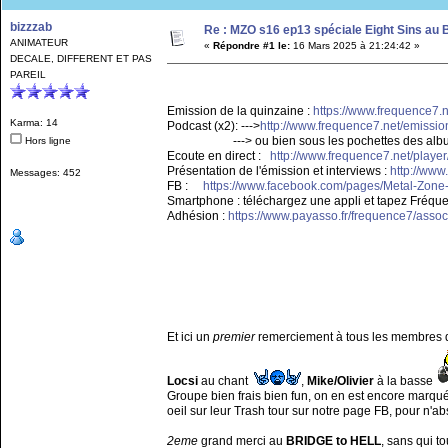
bizzzab
Re : MZO s16 ep13 spéciale Eight Sins au
ANIMATEUR
«
Répondre #1 le:
16 Mars 2025 à 21:24:42 »
DECALE, DIFFERENT ET PAS
PAREIL
Emission de la quinzaine :
https://www.frequence7.
Karma: 14
Podcast (x2): --->
http://www.frequence7.net/emiss
---> ou bien sous les pochettes des albums 
Hors ligne
Ecoute en direct :
http://www.frequence7.net/player
Présentation de l'émission et interviews :
http://www
Messages: 452
FB :
https://www.facebook.com/pages/Metal-Zo
Smartphone : téléchargez une appli et tapez Fréqu
Adhésion :
https://www.payasso.fr/frequence7/asso
Et ici un
premier
remerciement à tous les membres 
Locsi
au chant
,
Mike/Olivier
à la basse
Groupe bien frais bien fun, on en est encore marqué d
oeil sur leur Trash tour sur notre page FB, pour n'ab
2eme
grand merci au
BRIDGE to HELL
, sans qui to