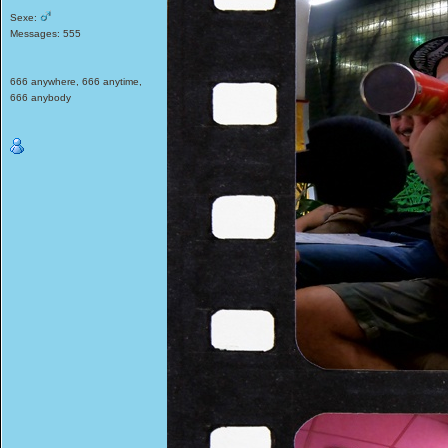
Sexe:
Messages: 555
666 anywhere, 666 anytime,
666 anybody