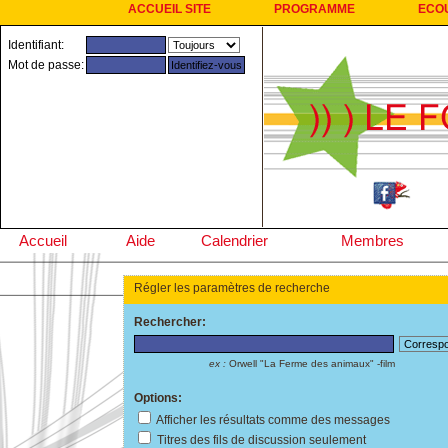
ACCUEIL SITE
PROGRAMME
ECO
Identifiant:
Mot de passe:
Accueil
Aide
Calendrier
Membres
Régler les paramètres de recherche
Rechercher:
ex :
Orwell "La Ferme des animaux" -film
Options:
Afficher les résultats comme des messages
Titres des fils de discussion seulement