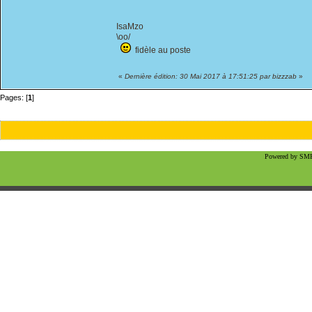
IsaMzo
\oo/
fidèle au poste
«
Dernière édition: 30 Mai 2017 à 17:51:25 par bizzzab
»
Pages: [
1
]
Powered by SMF