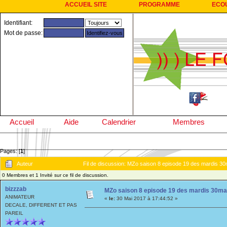
ACCUEIL SITE
PROGRAMME
ECO
Identifiant:
Mot de passe:
Accueil
Aide
Calendrier
Membres
Pages: [
1
]
Auteur
Fil de discussion: MZo saison 8 episode 19 des mardis 
0 Membres et 1 Invité sur ce fil de discussion.
bizzzab
MZo saison 8 episode 19 des mardis 30ma
ANIMATEUR
«
le:
30 Mai 2017 à 17:44:52 »
DECALE, DIFFERENT ET PAS
PAREIL