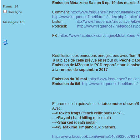
Emission Métalzone Saison 8 ep. 19 des mardis 30 
Karma: 14
Comment:
http://www.frequence7.net/forum/index.
Hors ligne
http://www.frequence7.net/forum/index.php?topic=1
Listen:
http://www.frequence7.net/player/play
Messages: 452
Podcast:
http://www.frequence7.net/podcast/
FB :
https://www.facebook.com/pages/Metal-Zone
Rediffusion des émissions enregistrées avec
Tom 
à la place de celle prévue en retour du
Peche Capi
Emission de MZo sur le PCD reportée sur la saiso
à la rentrée de septembre 2017
Emission du 30 mai
:
http://www.frequence7.net/fo
Emission du 6/6
:
http://www.frequence7.net/forum/
Et promo de la quinzaine :
le tatoo motor show n°9
Avec:
---> toxics frogs
(french celtic punk rock) ,
--->Flayed
( hard hitting rock n roll)
--->Sharked
(death métal).
--->dj Maxime Timpano
aux platines.
https://www.facebook.com/events/146393265793710