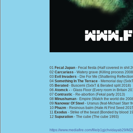
01
Fecal Japan
- Fecal fiesta (Half covered in shit 
02
Carcariass
- Watery grave (Killing process 2008
03
Evil Invaders
- Die For Me (Shattering Reflectio
04
Something In The Terrace
- Memorial day (SxIxT
05
Berated
- Buscemi (SxIxT & Berated split 2018)
06
Atomck -
- Glass Floor (Every room in Britain 20
07
Contrastic
- Re-abortion (Fekal party 2013)
08
Minushuman
- Empire (Watch the world die 200
09
Nanowar Of Steel
- Uranus (feat-Michael Starr f
10
Phazm
- Resinous balm (Hate At First Seed 201
11
Exodus
- Strike of the beast (Bonded by blood 1
12
Supuration
- The cube (The cube 1993)
https://www.mediafire.com/file/p1gjchvidayab29/M