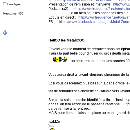
Forum:
http://www.frequence7.net/forum/index.php
Présentation de l'émission et interviews :
http://www
Hors ligne
Podcast (x2): --->
http://www.frequence7.net/emiss
---> ou bien sous les pochettes des albums 
Messages: 452
Ecoute en direct :
http://www.frequence7.net/player
FB :
https://www.facebook.com/pages/Metal-Zo
HellOO les MetallOOO!
Et voici venir le moment de retrouver dans cet
épiso
Il aura la part belle pour diffuser du gros death mét
on peut remonter dans les années 80/90.
Vous aurez droit à l'avant -dernière chronique de la 
Et si vous descendez plus bas sur la page officielle
fait de remonter ses cheveux de l'arrière vers l'ava
Sur ce, la saison touche bientôt à sa fin... n'hésite
ondes..on fera l'effort de le passer à l'antenne... E
partie remise à la rentrée...
MAIS pour l'heure, laissons place au montagnard de 
IsaMZo
\oo/