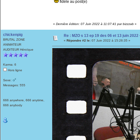
fidèle au post(e)
«
Dernière édition: 07 Juin 2022 à 11:07:41 par bizzzab
»
chickenpig
Re : MZO s 13 ep 19 des 06 et 13 juin 202
BRUTAL ZONE
«
Répondre #2 le:
07 Juin 2022 à 15:26:35 »
ANIMATEUR
AUDITEUR Héroïque
Karma: 6
Hors ligne
Sexe:
Messages: 555
666 anywhere, 666 anytime,
666 anybody