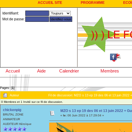
ACCUEIL SITE
PROGRAMME
ECO
Identifiant:
Mot de passe:
Accueil
Aide
Calendrier
Membres
Pages: [
1
]
Auteur
Fil de discussion: MZO s 13 ep 19 des 06 et 13 juin 2022 
0 Membres et 1 Invité sur ce fil de discussion.
chickenpig
MZO s 13 ep 19 des 06 et 13 juin 2022 + G
BRUTAL ZONE
«
le:
06 Juin 2022 à 17:29:04 »
ANIMATEUR
AUDITEUR Héroïque