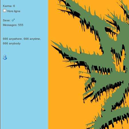
Karma: 6
Hors ligne
Sexe:
Messages: 555
666 anywhere, 666 anytime,
666 anybody