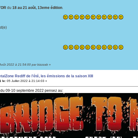
TOR
du
18 au 21 août, 13eme édition
.
st(e)
 Août 2022 à 21:54:00 par bizzzab
»
alZone Rediff de l'été, les émissions de la saison XIII
 le:
05 Juillet 2022 à 21:14:03 »
 du 09-10 septembre 2022 pensez au: