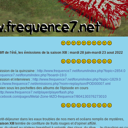
f de l'été, les émissions de la saison XIII : mardi 28 juin-mardi 23 aout 2022
ission de la quinzaine :
http://www.frequence7.net/forum/index.php?topic=2854.0
frequence7.net/forum/index.php?board=19.0
ission et interviews :
http://www.frequence7.net/forum/index.php?topic=1829.0
tp://www.frequence7.net/emissions.php?nom=replay/son/POD00007.xml
s les pochettes des albums de l'épisode en cours
ttp://www.frequence7.net/player/playerflash.php
.facebook.com/pages/Metal-Zone-MZO-frequence7/804130376273010
etit-déjeuner dans les eaux troubles de nos mers et océans remplis de mystères,
aison XIII
teintée de confiture de fruits rouges et d'opinel affûté.
s, du réveil au plateau breakfast à volonté, des clous, du rêve… le chaudron en cuiv