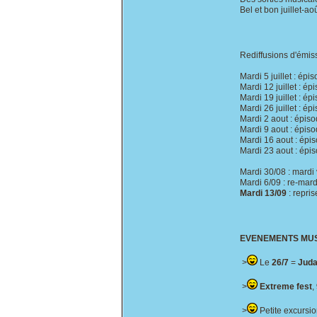
Bel et bon juillet-aoû
Rediffusions d'émiss
Mardi 5 juillet : épi
Mardi 12 juillet : ép
Mardi 19 juillet : é
Mardi 26 juillet : ép
Mardi 2 aout : épis
Mardi 9 aout : épiso
Mardi 16 aout : épi
Mardi 23 aout : épis
Mardi 30/08 : mardi
Mardi 6/09 : re-mardi
Mardi 13/09
: repris
EVENEMENTS MUS
>
Le
26/7
=
Jud
>
Extreme fest
,
>
Petite excursi