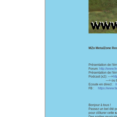
MZo MetalZone Redif
Présentation de l'ém
Forum:
http://www.
Présentation de l'ém
Podcast (x2): --->
ht
---> ou bien sou
Ecoute en direct :
h
FB :
https://www
Bonjour à tous !
Passez un bel été p
pour clôturer cette
s
Des sorties musicale