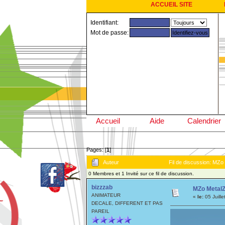
ACCUEIL SITE
Identifiant:
Mot de passe:
Accueil
Aide
Calendrier
Pages: [
1
]
Auteur
Fil de discussion: MZo 
0 Membres et 1 Invité sur ce fil de discussion.
bizzzab
MZo MetalZo
ANIMATEUR
«
le:
05 Juill
DECALE, DIFFERENT ET PAS
PAREIL