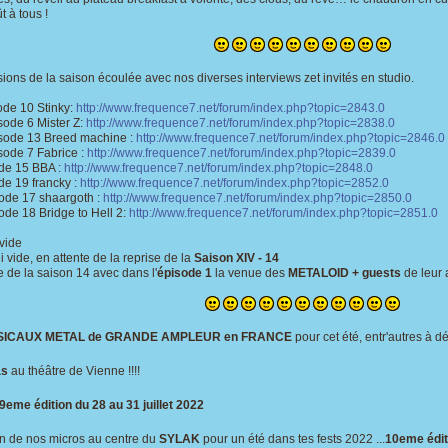
t à tous !
ions de la saison écoulée avec nos diverses interviews zet invités en studio.
sode 10 Stinky:
http://www.frequence7.net/forum/index.php?topic=2843.0
isode 6 Mister Z:
http://www.frequence7.net/forum/index.php?topic=2838.0
pisode 13 Breed machine :
http://www.frequence7.net/forum/index.php?topic=2846.0
isode 7 Fabrice :
http://www.frequence7.net/forum/index.php?topic=2839.0
ode 15 BBA :
http://www.frequence7.net/forum/index.php?topic=2848.0
de 19 francky :
http://www.frequence7.net/forum/index.php?topic=2852.0
sode 17 shaargoth :
http://www.frequence7.net/forum/index.php?topic=2850.0
ode 18 Bridge to Hell 2:
http://www.frequence7.net/forum/index.php?topic=2851.0
 vide
 vide, en attente de la reprise de la
Saison XIV - 14
e de la saison 14 avec dans l'
épisode 1
la venue des
METALOID + guests
de leur 
ICAUX METAL de GRANDE AMPLEUR en FRANCE
pour cet été, entr'autres à dé
as
au théâtre de Vienne !!!!
9eme édition du 28 au 31 juillet 2022
on de nos micros au centre du
SYLAK
pour un été dans tes fests 2022 ...
10eme éditi