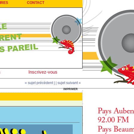
IRES
CONTACT
s
Inscrivez-vous
« sujet précédent |
| sujet suivant »
IMPRIMER