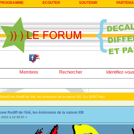
PROGRAMME
ECOUTER
SOUTENIR
PARTENA
Membres
Rechercher
Identifiez-vou
MetalZone Rediff de l'été, les émissions de la saison XIII (Lu 18397 fois)
ne Rediff de l'été, les émissions de la saison XIII
et 2022 à 12:35:57 »