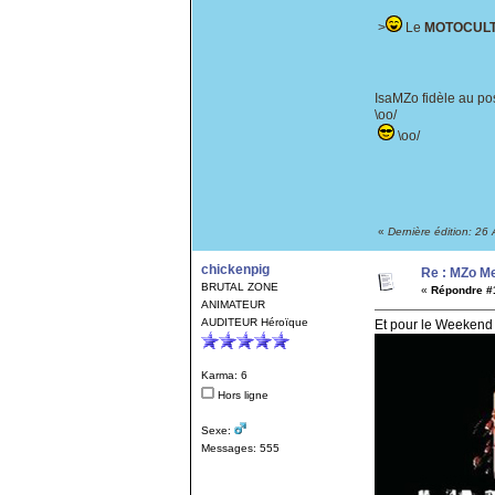
>
Le
MOTOCUL
IsaMZo fidèle au po
\oo/
\oo/
«
Dernière édition: 26
chickenpig
Re : MZo Met
BRUTAL ZONE
«
Répondre #1
ANIMATEUR
AUDITEUR Héroïque
Et pour le Weekend
Karma: 6
Hors ligne
Sexe:
Messages: 555